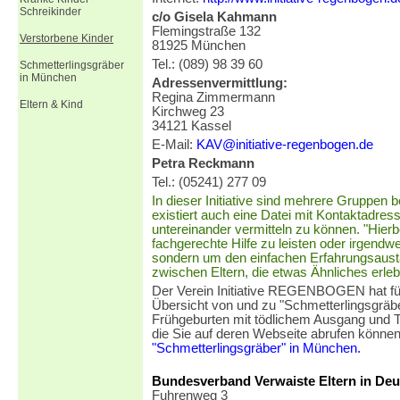
Schreikinder
c/o Gisela Kahmann
Flemingstraße 132
Verstorbene Kinder
81925 München
Tel.: (089) 98 39 60
Schmetterlingsgräber
in München
Adressenvermittlung:
Regina Zimmermann
Eltern & Kind
Kirchweg 23
34121 Kassel
E-Mail:
KAV@initiative-regenbogen.de
Petra Reckmann
Tel.: (05241) 277 09
In dieser Initiative sind mehrere Gruppen be
existiert auch eine Datei mit Kontaktadres
untereinander vermitteln zu können. "Hierb
fachgerechte Hilfe zu leisten oder irgendw
sondern um den einfachen Erfahrungsaus
zwischen Eltern, die etwas Ähnliches erleb
Der Verein Initiative REGENBOGEN hat fü
Übersicht von und zu "Schmetterlingsgräbe
Frühgeburten mit tödlichem Ausgang und 
die Sie auf deren Webseite abrufen können.
"Schmetterlingsgräber" in München.
Bundesverband Verwaiste Eltern in Deu
Fuhrenweg 3