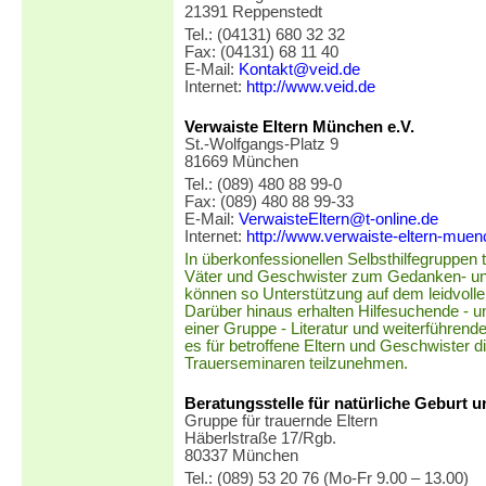
21391 Reppenstedt
Tel.: (04131) 680 32 32
Fax: (04131) 68 11 40
E-Mail:
Kontakt@veid.de
Internet:
http://www.veid.de
Verwaiste Eltern München e.V.
St.-Wolfgangs-Platz 9
81669 München
Tel.: (089) 480 88 99-0
Fax: (089) 480 88 99-33
E-Mail:
VerwaisteEltern@t-online.de
Internet:
http://www.verwaiste-eltern-mue
In überkonfessionellen Selbsthilfegruppen t
Väter und Geschwister zum Gedanken- un
können so Unterstützung auf dem leidvolle
Darüber hinaus erhalten Hilfesuchende - 
einer Gruppe - Literatur und weiterführend
es für betroffene Eltern und Geschwister d
Trauerseminaren teilzunehmen.
Beratungsstelle für natürliche Geburt un
Gruppe für trauernde Eltern
Häberlstraße 17/Rgb.
80337 München
Tel.: (089) 53 20 76 (Mo-Fr 9.00 – 13.00)