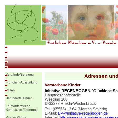
Verbände/Beratung
Adressen und
Frühchen-Ausstattung
Verstorbene Kinder
Stillen
Initiative REGENBOGEN "Glücklose Sch
Hauptgeschäftsstelle
Behinderte Kinder
Westring 100
D-33378 Rheda-Wiedenbrück
Frühförderstellen
Tel.: (05565) 13 64 (Martina Severitt)
Konduktive Förderung
E-Mail:
BV@initiative-regenbogen.de
Internet:
http://www.initiative-regenbogen.d
Kranke Kinder